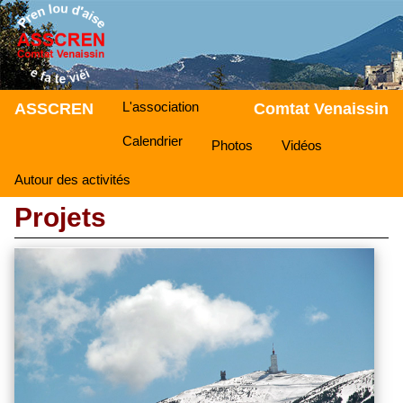
L'association
ASSCREN
Comtat Venaissin
Calendrier
Photos
Vidéos
Autour des activités
Projets